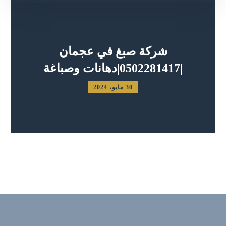
شركة صبغ في عجمان
|0502281417|دهانات وصباغة
30 مايو، 2024