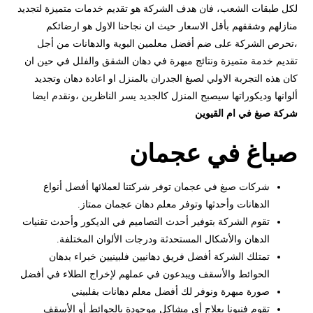
لكل طبقات الشعب، فان هدف الشركة هو تقديم خدمات متميزة لتجديد
منازلهم وشققهم بأقل الاسعار حيث ان نجاحنا الاول هو ارضائكم
،تحرص الشركة على ضم أفضل معلمين البوية والدهانات من أجل
تقديم خدمة متميزة ونتائج مبهرة في دهان الشقق والفلل في حين ان
كان هذه التجربة الاولي لصبغ الجدران بالمنزل او اعادة دهان وتجديد
ألوانها وديكوراتها سيصبح المنزل كالجديد يسر الناظرين ،ونقدم ايضا
شركة صبغ في ام القيوين
صباغ في عجمان
شركات صبغ في عجمان توفر شركتنا لعملائها أفضل أنواع
الدهانات وأحدثها وتوفر معلم دهان عجمان ممتاز.
تقوم الشركة بتوفير أحدث التصاميم في الديكور وأحدث تقنيات
الدهان والأشكال المستحدثة ودرجات الألوان المختلفة.
تمتلك الشركة أفضل فريق دهانيين فلبينيين خبراء بدهان
الحوائط والأسقف ويبدعون في عملهم لإخراج الطلاء في أفضل
صورة مبهرة ونوفر لك أفضل معلم دهانات بفلبيني
تقوم فنيونا بعلاج أي مشاكل موجودة بالحوائط أو الأسقف