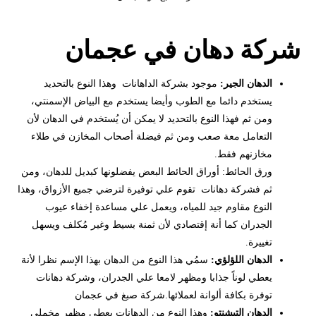
شركة دهان في عجمان
الدهان الجير:
موجود بشركة الداهانات وهذا النوع بالتحديد
يستخدم دائما مع الطوب وأيضا يستخدم مع البياض الإسمنتي،
ومن ثم فهذا النوع بالتحديد لا يمكن أن يُستخدم في الدهان لأن
التعامل معة صعب ومن ثم فيضلة أصحاب المخازن في طلاء
مخازنهم فقط.
ورق الحائط: أوراق الحائط البعض يفضلونها كبديل للدهان، ومن
ثم فشركة دهانات تقوم علي توفيرة لترضي جميع الأزواق، وهذا
النوع مقاوم جيد للمياه، ويعمل علي مساعدة إخفاء عيوب
الجدران كما أنة إقتصادي لأن ثمنة بسيط وغير مُكلف ويسهل
تغييرة.
الدهان اللؤلؤي:
سمُي هذا النوع من الدهان بهذا الإسم نظرا لأنة
يعطي لوناً جذابا ومظهر لامعا علي الجدران، وشركة دهانات
توفرة بكافة ألوانة لعملائها.شركة صبغ في عجمان
الدهان التيشنتو:
وهذا النوع من الدهانات يعطي مظهر مخملي