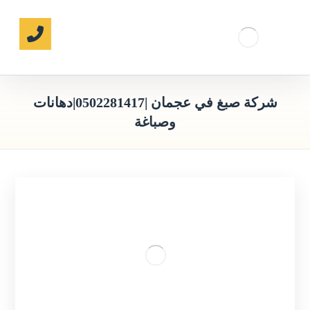
شركة صبغ في عجمان |0502281417|دهانات
وصباغة