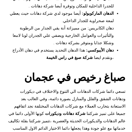
للجدرا الداخلية للمكان وتوفرة أيضا شركة دهانات .
الدهان الماركوبولو:
أيضا موجود لدي شركة دهانات حيث يعطي
لمعة صحراوية للجدار الداخلي.
دهان الكابريس: من مميزاتة أنة يقي الجدار من الرطوبة
والتأثيرات والعوامل الخارجية ويضفي علي الجدران لونا لامعا
وشكلا جذابا ومتوفر بشركة دهانات .
دهان الأيبوكسي:
هذا الدهان التحديد يستخدم في دهان الأدراج
،ونقدم ايضا
شركة صبغ في راس الخيمة
صباغ رخيص في عجمان
تسعي دائما شركات الدهانات الي التنوع والاختلاف في ديكورات
ودهانات الشقق والفلل والمنازل بصورة دائمة، وفي الغالب بعد
الاستعانة بتحارب العملاء مع شركات الدهانات المختلفة نجد اتفاقهم
جميعا على تميز شركتنا
شركة دهانات وديكورات
كونها الأولى دائما في
عالم الدهانات والديكورات الحديثة والعصرية ،تتميز شركتنا بقلة تكاليف
خدماتها مع علو جودة وهذا يجعلها دائما الاختيار الدائم الاول المناسب