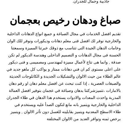
جاذبية وجمال للجدران.
صباغ ودهان رخيص بعجمان
تقديم افضل الخدمات في مجال الصباغة و جميع انواع الدهانات الداخلية
والخارجية نوفر لك افضل فنى معلم دهانات وديكورات ونوفر للك الوان
وخامات الدهان الجيدة التى تتناسب مع ذوقك خبرتنا المميزة وسمعتنا
الحسنة فى مجال الدهانات و التصميم الداخلى وهندسة الديكور لم تكن
صدفة , وانما هى نتاج لأعمال مميزة لمهندسى ومصميمى و فنى ديكور
على اعلى مستوى كم ان فني دهانات ممتاز و يواكب كل ماهو جديد في
عالم الطلاء من حيث الالوان والتشكيلات الجديدة و الكاتلوجات الحديثة
والصبغات العصرية ، إذا كنت تبحث عن افضل معلم دهان او رقم دهان
بالامارات ،تتميزشركتنا بدهان وصباغة في عجمان بتوفير افضل العمالة
المدربة واحدث المعدات والادوات يستخدم هذا الدهان في طلاء الجدران
الداخلية والخارجية ويتميز بانه مانع لتكون الصدأ عليه ويستخدم في
طلاء الاسطح المعدنية ويتميز بقابليته للغسل دون تأثر الالوان , ويتميز
برخص ثمنه وتوافر العديد من الالوان المختلفة