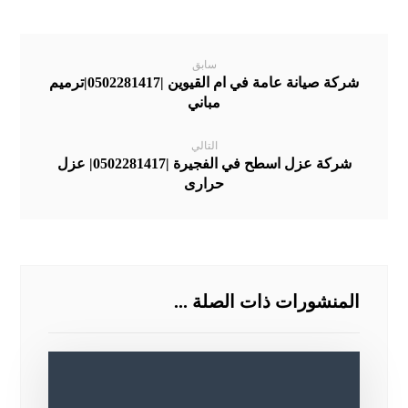
سابق
شركة صيانة عامة في ام القيوين |0502281417|ترميم
مباني
التالي
شركة عزل اسطح في الفجيرة |0502281417| عزل
حرارى
المنشورات ذات الصلة ...