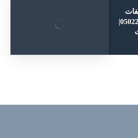
فات
رأس الخيمة |0502281417|
ت