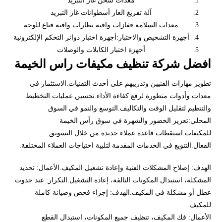
معدات شحن غاز التبريد
آلة تفريغ الغاز أسطوانات غاز التبريد
معدات السلامة:قفازات واقية نظارات واقية قناع للوجه
أجهزة التشخيص والاختبار:أجهزة اختبار دوائر التحكم الإلكترونية
أجهزة اختبار الكابلات والوصلات
افضل شركة تنظيف مكيفات راس الخيمة
تطوير مهارات الفنيين وتدريبهم على أحدث التقنيات.الاستثمار في
معدات وأدوات متطورة لرفع كفاءة الأداء.تحسين عمليات التخطيط
والتنظيم لتقليل الوقت والتكاليف.التوسع والنمو في السوق
المحلي:تعزيز الحضور والشهرة في سوق رأس الخيمة
للمكيفات.استقطاب قاعدة عملاء جديدة من خلال التسويق
الفعال.التنويع في الخدمات المقدمة لتلبية احتياجات العملاء المختلفة.
الهدف: إصلاح المشكلات الفنية وإعادة تشغيل المكيف.الأعمال: تحديد
المشكلة، استبدال المكونات التالفة، إعادة التشغيل.التكرار: عند حدوث
عطل أو مشكلة في المكيف.الهدف: إجراء فحص وصيانة كاملة
للمكيف.
الأعمال: فك المكيف، تنظيف جميع المكونات، استبدال القطع