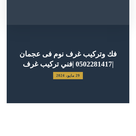
فك وتركيب غرف نوم فى عجمان
|0502281417 |فني تركيب غرف
29 مايو، 2024