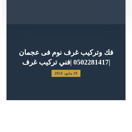
فك وتركيب غرف نوم فى عجمان
|0502281417 |فني تركيب غرف
29 مايو، 2024