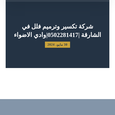
شركة تكسير وترميم فلل في
الشارقة |0502281417|وادي الاضواء
30 مايو، 2024