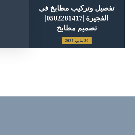
تفصيل وتركيب مطابخ في
الفجيرة |0502281417|
تصميم مطابخ
30 مايو، 2024