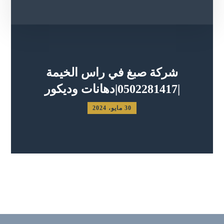
شركة صبغ في راس الخيمة
|0502281417|دهانات وديكور
30 مايو، 2024