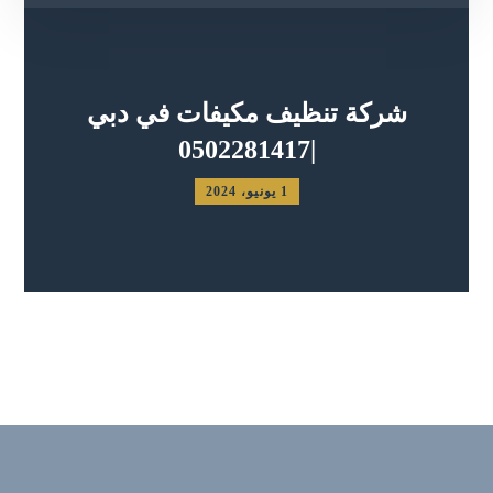
شركة تنظيف مكيفات في دبي
|0502281417
1 يونيو، 2024