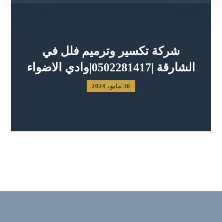
شركة تكسير وترميم فلل في
الشارقة |0502281417|وادي الاضواء
30 مايو، 2024