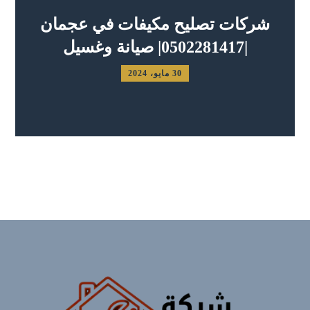
شركات تصليح مكيفات في عجمان
|0502281417| صيانة وغسيل
30 مايو، 2024