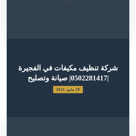
شركة تنظيف مكيفات في الفجيرة
|0502281417| صيانة وتصليح
30 مايو، 2024