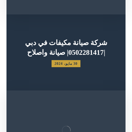
شركة صيانة مكيفات في دبي
|0502281417| صيانة واصلاح
30 مايو، 2024