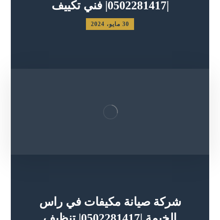
|0502281417| فني تكييف
30 مايو، 2024
شركة صيانة مكيفات في راس
الخيمة |0502281417| تنظيف