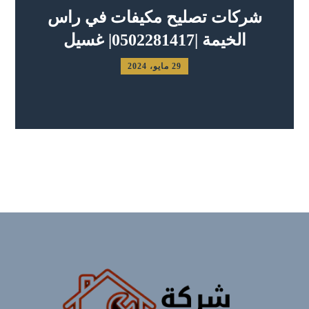
شركات تصليح مكيفات في راس
الخيمة |0502281417| غسيل
29 مايو، 2024