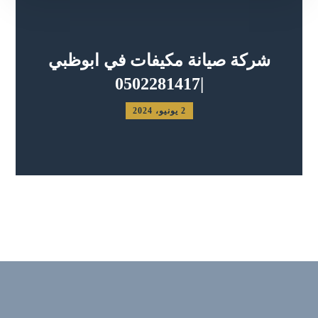
شركة صيانة مكيفات في ابوظبي
|0502281417
2 يونيو، 2024