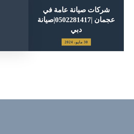
شركات صيانة عامة في
عجمان |0502281417|صيانة
دبي
30 مايو، 2024