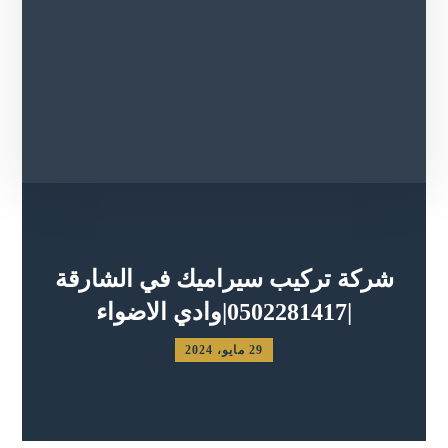
شركة تركيب سيراميك في الشارقة
|0502281417|وادي الاضواء
29 مايو، 2024