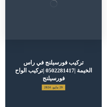
تركيب فورسيلنج في راس
الخيمة |0502281417 |تركيب الواح
فورسيلنج
29 مايو، 2024