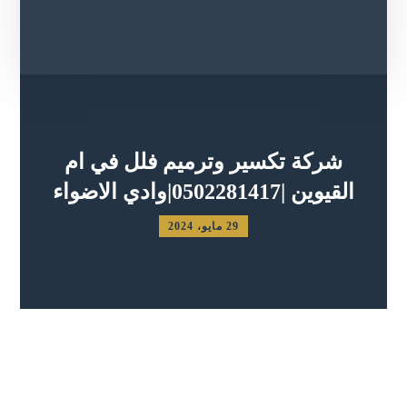
شركة تكسير وترميم فلل في ام
القيوين |0502281417|وادي الاضواء
29 مايو، 2024