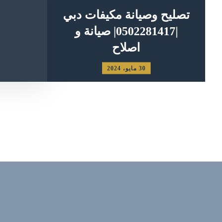
تصليح وصيانة مكيفات دبي
|0502281417| صيانة و
اصلاح
30 مايو، 2024