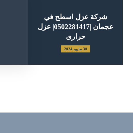
شركة عزل اسطح في
عجمان |0502281417| عزل
حرارى
30 مايو، 2024