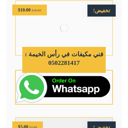
$
10.00
تخفيض!
$
20.00
فني مكيفات في رأس الخيمة :
0502281417
$
5.00
تخفيض!
$
7.00