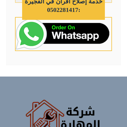
خدمة إصلاح افران في الفجيرة
:0502281417