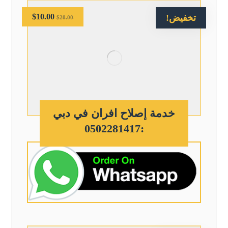
$
10.00
تخفيض!
$
20.00
خدمة إصلاح افران في دبي
:0502281417