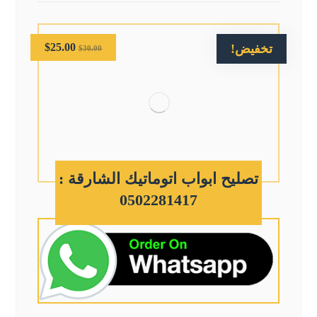
$
25.00
تخفيض!
$
30.00
تصليح ابواب اتوماتيك الشارقة :
0502281417