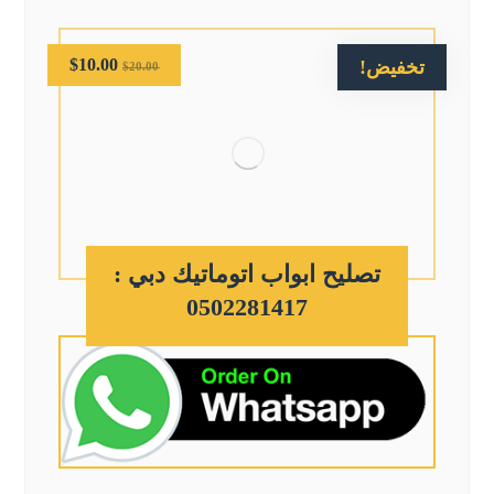
$
10.00
تخفيض!
$
20.00
تصليح ابواب اتوماتيك دبي :
0502281417