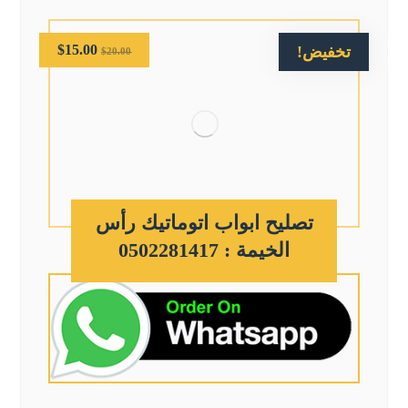
$
15.00
تخفيض!
$
20.00
تصليح ابواب اتوماتيك رأس
الخيمة : 0502281417