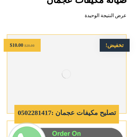
عرض النتيجة الوحيدة
تخفيض!
$
10.00
$
20.00
تصليح مكيفات عجمان :0502281417