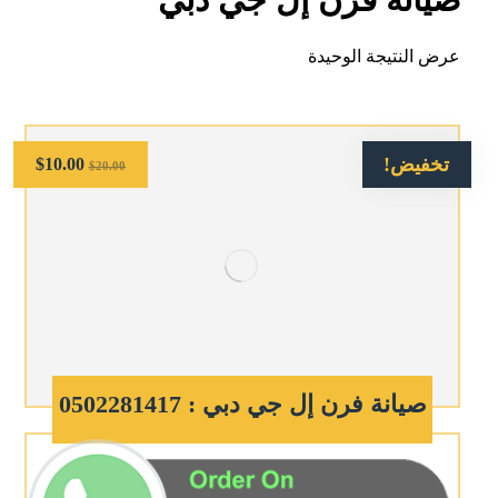
عرض النتيجة الوحيدة
تخفيض!
$
10.00
$
20.00
صيانة فرن إل جي دبي : 0502281417