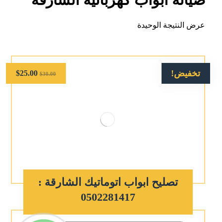
عرض النتيجة الوحيدة
تخفيض!
$
25.00
$
30.00
تصليح ابواب اتوماتيك الشارقة :
0502281417