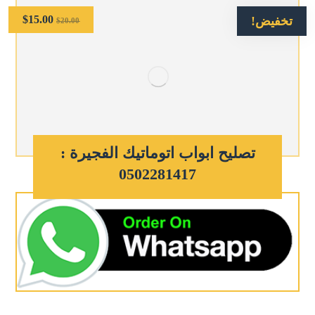
$
15.00
تخفيض!
$
20.00
تصليح ابواب اتوماتيك الفجيرة :
0502281417