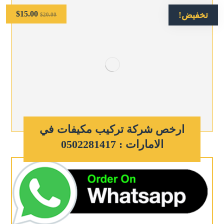
$
15.00
تخفيض!
$
20.00
ارخص شركة تركيب مكيفات في
الامارات : 0502281417