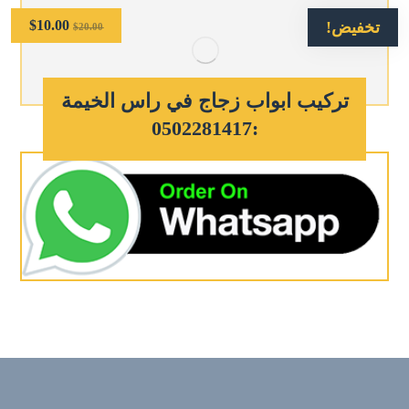
$
10.00
تخفيض!
$
20.00
تركيب ابواب زجاج في راس الخيمة
:0502281417