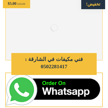
$
5.00
تخفيض!
$
10.00
فني مكيفات في الشارقة :
0502281417