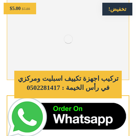
$
5.00
تخفيض!
$
7.00
تركيب اجهزة تكييف اسبليت ومركزي
في رأس الخيمة : 0502281417