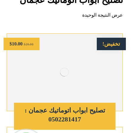
عرض النتيجة الوحيدة
تخفيض!
$
10.00
$
20.00
تصليح ابواب اتوماتيك عجمان :
0502281417