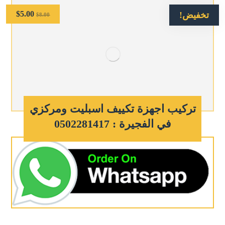
$
5.00
تخفيض!
$
8.00
تركيب اجهزة تكييف اسبليت ومركزي
في الفجيرة : 0502281417