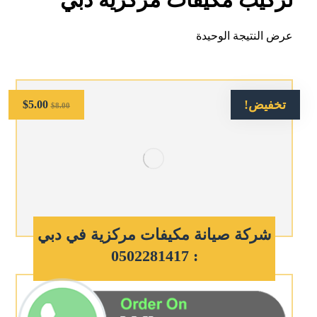
عرض النتيجة الوحيدة
تخفيض!
$
5.00
$
8.00
شركة صيانة مكيفات مركزية في دبي
: 0502281417