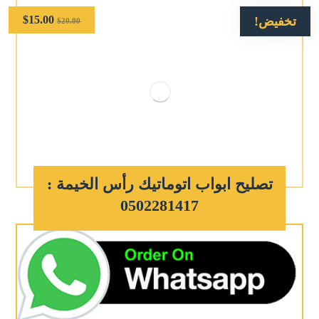
$
15.00
تخفيض!
$
20.00
تصليح ابواب اتوماتيك رأس الخيمة :
0502281417