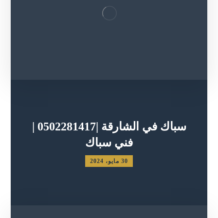
سباك في الشارقة |0502281417 |
فني سباك
30 مايو، 2024