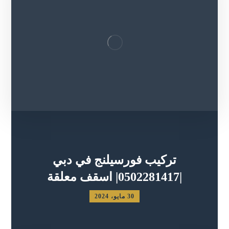
تركيب فورسيلنج في دبي
|0502281417| اسقف معلقة
30 مايو، 2024